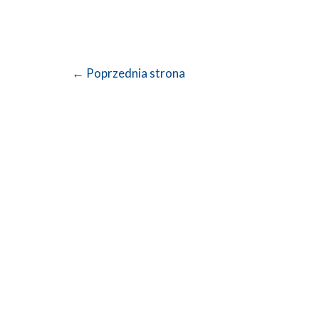
Nawigacja
←
Poprzednia strona
wpisu