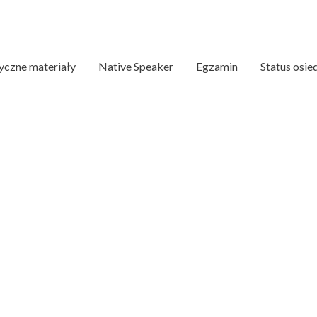
czne materiały
Native Speaker
Egzamin
Status osie