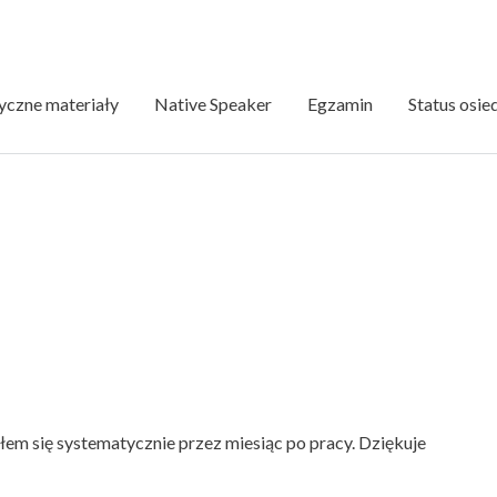
czne materiały
Native Speaker
Egzamin
Status osie
łem się systematycznie przez miesiąc po pracy. Dziękuje