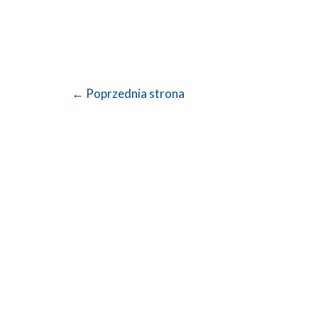
Nawigacja
←
Poprzednia strona
wpisu