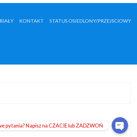
RIAŁY
KONTAKT
STATUS OSIEDLONY/PRZEJSCIOWY
Napisz do nas na czacie
Zadzwoń
e pytania? Napisz na CZACIE lub ZADZWOŃ