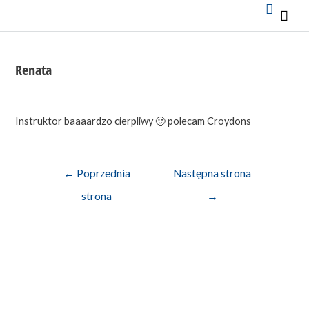
Mai
Men
Renata
Instruktor baaaardzo cierpliwy 🙂 polecam Croydons
Nawigacja
←
Poprzednia
Następna strona
wpisu
strona
→