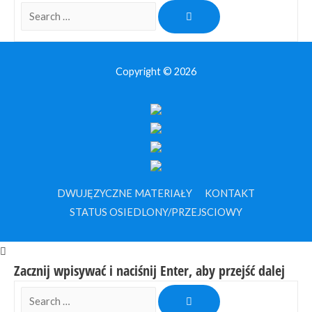
Search
…
Copyright © 2026
DWUJĘZYCZNE MATERIAŁY
KONTAKT
STATUS OSIEDLONY/PRZEJSCIOWY
Napisz do nas na czacie
Zacznij wpisywać i naciśnij Enter, aby przejść dalej
Search
Zadzwoń