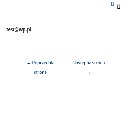
Mai
Men
test@wp.pl
.
Nawigacja
←
Poprzednia
Następna strona
wpisu
strona
→