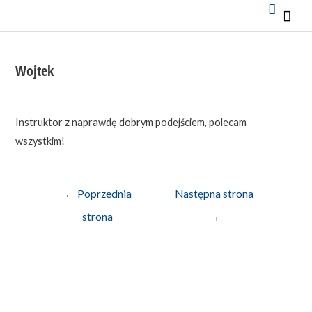
Mai
Men
Wojtek
Instruktor z naprawdę dobrym podejściem, polecam
wszystkim!
Nawigacja
←
Poprzednia
Następna strona
wpisu
strona
→