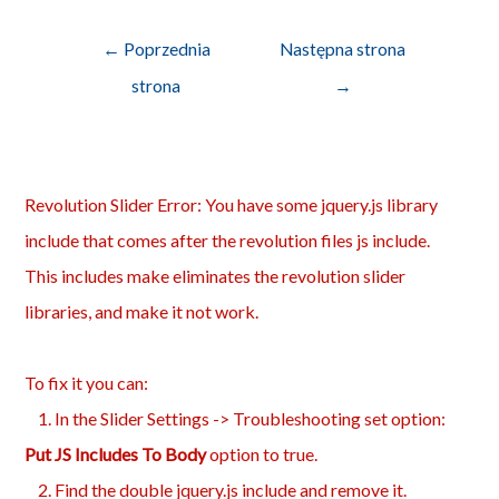
Nawigacja
←
Poprzednia
Następna strona
wpisu
strona
→
Revolution Slider Error: You have some jquery.js library
include that comes after the revolution files js include.
This includes make eliminates the revolution slider
libraries, and make it not work.
To fix it you can:
1. In the Slider Settings -> Troubleshooting set option:
Put JS Includes To Body
option to true.
2. Find the double jquery.js include and remove it.